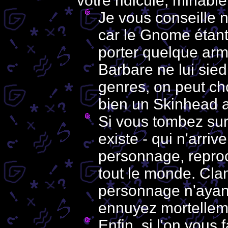
votre ridicule, minabl
Je vous conseille
car le Gnome étant
porter quelque arme
Barbare ne lui sie
genres, on peut ch
bien un Skinhead a
Si vous tombez sur
existe - qui n'arriv
personnage, reproc
tout le monde. Clam
personnage n'ayant
ennuyez mortelleme
Enfin, si l'on vous