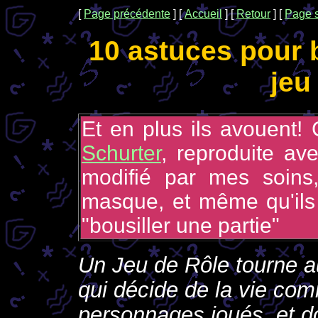
[
Page précédente
]
[
Accueil
]
[
Retour
]
[
Page 
10 astuces pour b
jeu
Et en plus ils avouent!
Schurter
, reproduite av
modifié par mes soins
masque, et même qu'ils
"bousiller une partie"
Un Jeu de Rôle tourne a
qui décide de la vie co
personnages joués, et do